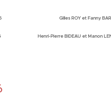
et 2016 Gilles ROY et Fanny BARB
nri-Pierre BIDEAU et Manon LEN
6