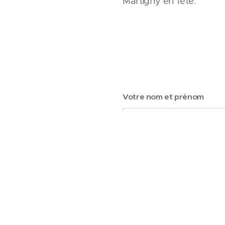
Martigny en fête.
Votre nom et prénom
Adresse e-mail
Message